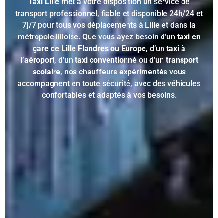
Taxi Lille
met à votre disposition un service de
transport professionnel, fiable et disponible 24h/24 et
7j/7 pour tous vos déplacements à Lille et dans la
métropole lilloise. Que vous ayez besoin d’un
taxi en
gare de Lille Flandres ou Europe
, d’un
taxi à
l’aéroport
, d’un
taxi conventionné
ou d’un
transport
scolaire
, nos chauffeurs expérimentés vous
accompagnent en toute sécurité, avec des véhicules
confortables et adaptés à vos besoins.