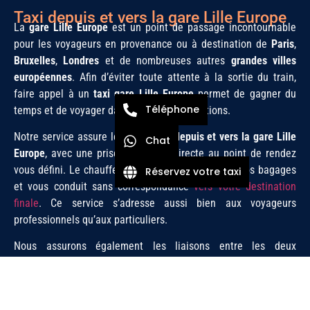
Taxi depuis et vers la gare Lille Europe
La
gare Lille Europe
est un point de passage incontournable
pour les voyageurs en provenance ou à destination de
Paris
,
Bruxelles
,
Londres
et de nombreuses autres
grandes villes
européennes
. Afin d’éviter toute attente à la sortie du train,
faire appel à un
taxi gare Lille Europe
permet de gagner du
Téléphone
temps et de voyager dans de bonnes conditions.
Notre service assure les
transferts depuis et vers la gare Lille
Chat
Europe
, avec une prise en charge directe au point de rendez
vous défini. Le chauffeur vous accompagne avec vos bagages
Réservez votre taxi
et vous conduit sans correspondance
vers votre destination
finale
. Ce service s’adresse aussi bien aux voyageurs
professionnels qu’aux particuliers.
Nous assurons également les liaisons entre les deux
principales gares de la ville, notamment avec le service
taxi
gare Lille Flandres
, ainsi que les trajets vers les hôtels, les
quartiers résidentiels et les zones d’affaires de
la métropole
.