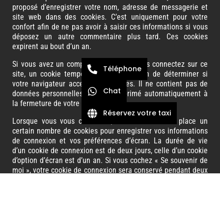
proposé d’enregistrer votre nom, adresse de messagerie et
site web dans des cookies. C’est uniquement pour votre
confort afin de ne pas avoir à saisir ces informations si vous
déposez un autre commentaire plus tard. Ces cookies
expirent au bout d’un an.
Si vous avez un compte et que vous vous connectez sur ce
Téléphone
site, un cookie temporaire sera créé afin de déterminer si
votre navigateur accepte les cookies. Il ne contient pas de
Chat
données personnelles et sera supprimé automatiquement à
la fermeture de votre navigateur.
Réservez votre taxi
Lorsque vous vous connectez, nous mettrons en place un
certain nombre de cookies pour enregistrer vos informations
de connexion et vos préférences d’écran. La durée de vie
d’un cookie de connexion est de deux jours, celle d’un cookie
d’option d’écran est d’un an. Si vous cochez « Se souvenir de
moi », votre cookie de connexion sera conservé pendant deux
semaines. Si vous vous déconnectez de votre compte, le
cookie de connexion sera effacé.
En modifiant ou en publiant une publication, un cookie
supplémentaire sera enregistré dans votre navigateur. Ce