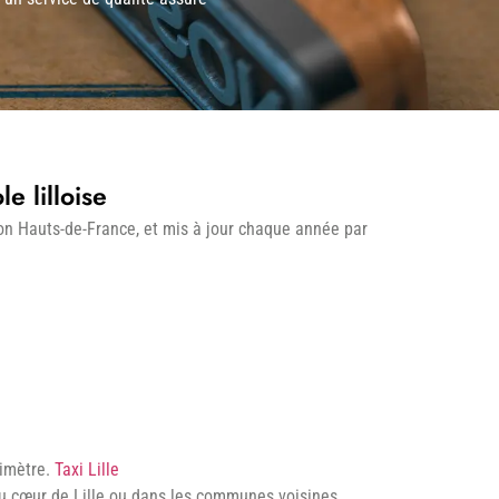
e lilloise
ion Hauts-de-France, et mis à jour chaque année par
ximètre.
Taxi Lille
 au cœur de Lille ou dans les communes voisines.