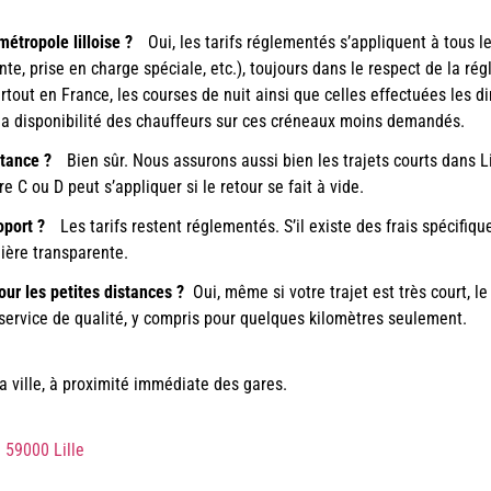
 métropole lilloise ?
Oui, les tarifs réglementés s’appliquent à tous 
te, prise en charge spéciale, etc.), toujours dans le respect de la ré
tout en France, les courses de nuit ainsi que celles effectuées les d
 la disponibilité des chauffeurs sur ces créneaux moins demandés.
distance ?
Bien sûr. Nous assurons aussi bien les trajets courts dans L
re C ou D peut s’appliquer si le retour se fait à vide.
roport ?
Les tarifs restent réglementés. S’il existe des frais spécifiqu
ière transparente.
our les petites distances ?
Oui, même si votre trajet est très court, 
service de qualité, y compris pour quelques kilomètres seulement.
a ville, à proximité immédiate des gares.
 59000 Lille