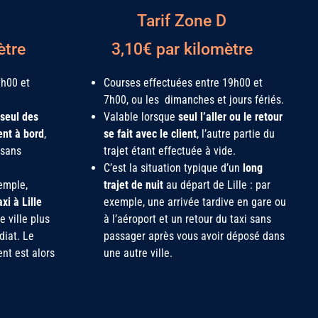
Tarif Zone D
ètre
3,10€ par kilomètre
7h00 et
Courses effectuées entre 19h00 et
7h00, ou les dimanches et jours fériés.
 seul des
Valable lorsque
seul l’aller ou le retour
ent à bord
,
se fait avec le client
, l’autre partie du
(sans
trajet étant effectuée à vide.
C’est la situation typique d’un
long
emple,
trajet de nuit
au départ de Lille : par
axi à Lille
exemple, une arrivée tardive en gare ou
 ville plus
à l’aéroport et un retour du taxi sans
diat. Le
passager après vous avoir déposé dans
ent est alors
une autre ville.