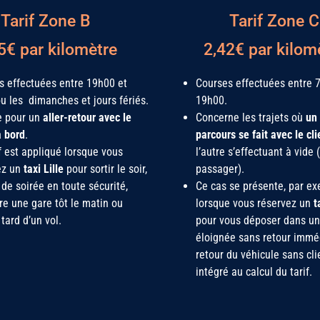
Tarif Zone B
Tarif Zone C
5€ par kilomètre
2,42€ par kilom
s effectuées entre 19h00 et
Courses effectuées entre 
u les dimanches et jours fériés.
19h00.
e pour un
aller-retour avec le
Concerne les trajets où
un
à bord
.
parcours se fait avec le cli
f est appliqué lorsque vous
l’autre s’effectuant à vide 
ez un
taxi Lille
pour sortir le soir,
passager).
 de soirée en toute sécurité,
Ce cas se présente, par ex
re une gare tôt le matin ou
lorsque vous réservez un
t
 tard d’un vol.
pour vous déposer dans une
éloignée sans retour immé
retour du véhicule sans cli
intégré au calcul du tarif.