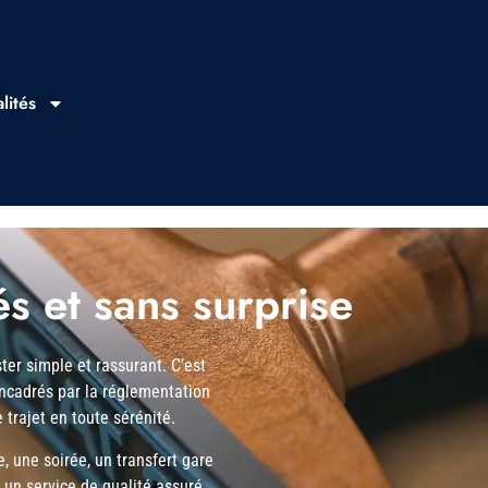
lités
tés et sans surprise
ter simple et rassurant. C’est
encadrés par la réglementation
 trajet en toute sérénité.
 une soirée, un transfert gare
t un service de qualité assuré