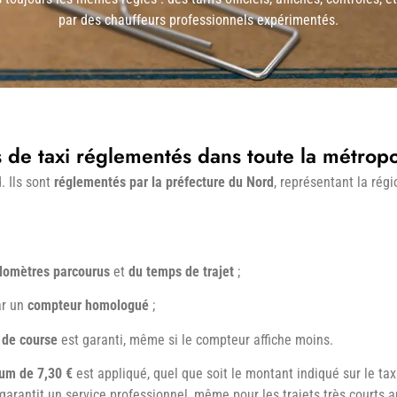
par des chauffeurs professionnels expérimentés.
s de taxi réglementés dans toute la métropol
. Ils sont
réglementés par la préfecture du Nord
, représentant la rég
lomètres parcourus
et
du temps de trajet
;
ar un
compteur homologué
;
 de course
est garanti, même si le compteur affiche moins.
mum de 7,30 €
est appliqué, quel que soit le montant indiqué sur le ta
 garantit un service professionnel, même pour les trajets très courts