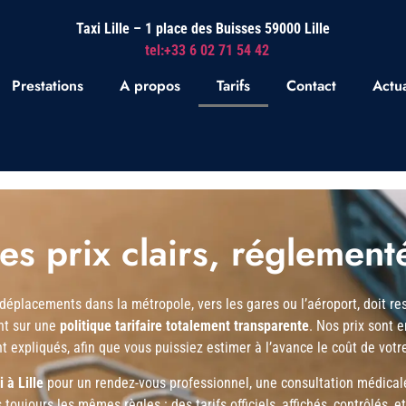
Taxi Lille – 1 place des Buisses 59000 Lille
tel:+33 6 02 71 54 42
Prestations
A propos
Tarifs
Contact
Actua
 des prix clairs, réglemen
déplacements dans la métropole, vers les gares ou l’aéroport, doit res
nt sur une
politique tarifaire totalement transparente
. Nos prix sont 
t expliqués, afin que vous puissiez estimer à l’avance le coût de votre
i à Lille
pour un rendez-vous professionnel, une consultation médicale,
toujours les mêmes règles : des tarifs officiels, affichés, contrôlés, e