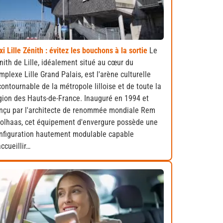
xi Lille Zénith : évitez les bouchons à la sortie
Le
nith de Lille, idéalement situé au cœur du
mplexe Lille Grand Palais, est l'arène culturelle
contournable de la métropole lilloise et de toute la
gion des Hauts-de-France. Inauguré en 1994 et
nçu par l'architecte de renommée mondiale Rem
olhaas, cet équipement d'envergure possède une
nfiguration hautement modulable capable
accueillir…