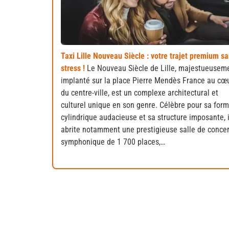
Taxi Lille Nouveau Siècle : votre trajet premium s
stress !
Le Nouveau Siècle de Lille, majestueusem
implanté sur la place Pierre Mendès France au cœ
du centre-ville, est un complexe architectural et
culturel unique en son genre. Célèbre pour sa for
cylindrique audacieuse et sa structure imposante, i
abrite notamment une prestigieuse salle de concer
symphonique de 1 700 places,…
Pensez à réserver votre aller et vo
Ne laissez rien au hasard, planifiez vos tra
s’occupe de tout !