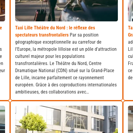
ue
Taxi Lille Théâtre du Nord : le réflexe des
Ta
spectateurs transfrontaliers
Par sa position
Gr
géographique exceptionnelle au carrefour de
ad
s
l'Europe, la métropole lilloise est un pôle d'attraction
Li
le
culturel majeur pour les populations
cu
en
transfrontalières. Le Théâtre du Nord, Centre
Fr
œur
Dramatique National (CDN) situé sur la Grand-Place
ce
de Lille, incarne parfaitement ce rayonnement
de
européen. Grâce à des coproductions internationales
ambitieuses, des collaborations avec…