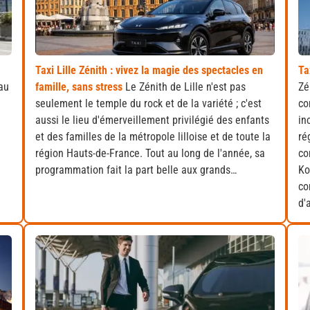
Taxi Lille Zénith : vivez la magie des spectacles en
Ta
 au
famille, sans stress
Le Zénith de Lille n'est pas
Zé
seulement le temple du rock et de la variété ; c'est
co
aussi le lieu d'émerveillement privilégié des enfants
in
et des familles de la métropole lilloise et de toute la
ré
région Hauts-de-France. Tout au long de l'année, sa
co
programmation fait la part belle aux grands…
Ko
co
d'