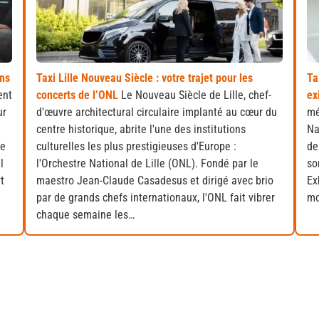
ans
Taxi Lille Nouveau Siècle : votre trajet pour les
Ta
ent
concerts de l’ONL
Le Nouveau Siècle de Lille, chef-
ex
ur
d'œuvre architectural circulaire implanté au cœur du
mé
centre historique, abrite l'une des institutions
Na
me
culturelles les plus prestigieuses d'Europe :
de
l
l'Orchestre National de Lille (ONL). Fondé par le
so
t
maestro Jean-Claude Casadesus et dirigé avec brio
Ex
par de grands chefs internationaux, l'ONL fait vibrer
mo
chaque semaine les…
tre retour !
jets aller-retour dès aujourd’hui ! Réservez dès maintena