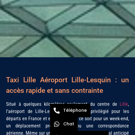
Taxi Lille Aéroport Lille-Lesquin : un
accès rapide et sans contrainte
Situé à quelques kilomètres seulement du centre de
Lille
,
Téléphone
l’aéroport de Lille-Lesquin est souvent privilégié pour les
départs en France et en Europe, que ce soit pour un week-end,
Chat
un déplacement professionnel ou une correspondance
aérienne. Même sur une courte distance, un trajet mal anticipé