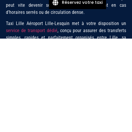
Réservez votre taxi
peut vite devenir source de stress, notamment en cas
d’horaires serrés ou de circulation dense.
Taxi Lille Aéroport Lille-Lesquin met à votre disposition un
service de transport dédié
, conçu pour assurer des transferts
simples, rapides et parfaitement organisés entre Lille, sa
métropole et l’aéroport. Chaque prise en charge est pensée
pour vous faire arriver à Lesquin dans les meilleures
conditions, avec un chauffeur ponctuel et attentif à votre
timing.
Aller simple Lille → Aéroport Lille-
Lesquin : un départ fluide
Lorsque votre vol part de l’aéroport de Lille-Lesquin, Taxi Lille
vous propose une solution d’aller simple adaptée à vos
contraintes horaires. La prise en charge s’effectue à l’adresse
de votre choix : domicile, bureau, hôtel ou encore à proximité
des
gares Lille Flandres
ou
Lille Europe
.