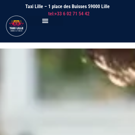
Taxi Lille – 1 place des Buisses 59000 Lille
tel:+33 6 02 71 54 42