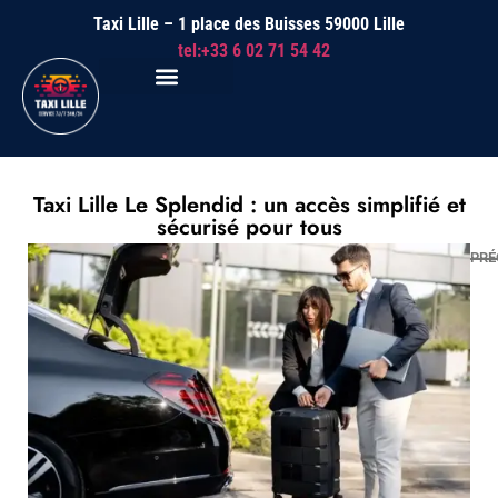
Taxi Lille – 1 place des Buisses 59000 Lille
tel:+33 6 02 71 54 42
Taxi Lille Le Splendid : un accès simplifié et
sécurisé pour tous
PRÉ