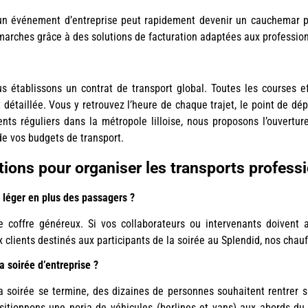
 un événement d’entreprise peut rapidement devenir un cauchemar p
marches grâce à des solutions de facturation adaptées aux profession
 établissons un contrat de transport global. Toutes les courses eff
 détaillée. Vous y retrouvez l’heure de chaque trajet, le point de dép
ents réguliers dans la métropole lilloise, nous proposons l’ouvertu
 de vos budgets de transport.
tions pour organiser les transports profess
 léger en plus des passagers ?
 coffre généreux. Si vos collaborateurs ou intervenants doivent a
x clients destinés aux participants de la soirée au Splendid, nos chau
 soirée d’entreprise ?
la soirée se termine, des dizaines de personnes souhaitent rentrer 
sitionnons une noria de véhicules (berlines et vans) aux abords du 