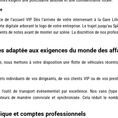
ités exigent une ponctualité absolue et une confidentialité totale.
le
e de l’accueil VIP. Dès l’arrivée de votre intervenant à la Gare Li
rte digitale arborant le logo de votre entreprise. Le trajet jusqu’au 
ents de notes avant de monter sur scène. La discrétion de nos profess
ines adaptée aux exigences du monde des aff
e, nous mettons à votre disposition une flotte de véhicules récents
ets individuels de vos dirigeants, de vos clients VIP ou de vos prest
 l’outil de transport événementiel par excellence. Nos vans (ty
ateurs de manière conviviale et synchronisée. Cela réduit le nomb
unique et comptes professionnels