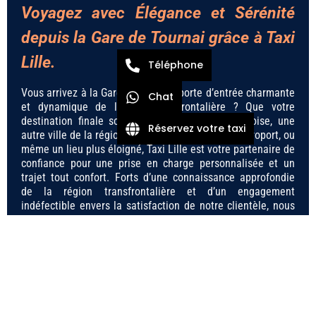
Voyagez avec Élégance et Sérénité
depuis la Gare de Tournai grâce à Taxi
Lille.
Téléphone
Vous arrivez à la Gare de Tournai, porte d’entrée charmante
Chat
et dynamique de la Belgique frontalière ? Que votre
destination finale soit la vibrante métropole lilloise, une
Réservez votre taxi
autre ville de la région des Hauts-de-France, un aéroport, ou
même un lieu plus éloigné, Taxi Lille est votre partenaire de
confiance pour une prise en charge personnalisée et un
trajet tout confort. Forts d’une connaissance approfondie
de la région transfrontalière et d’un engagement
indéfectible envers la satisfaction de notre clientèle, nous
vous offrons une expérience de transport haut de gamme,
conçue pour répondre à tous vos besoins et dépasser vos
attentes.
Une Prise en Charge Ponctuelle et
Personnalisée Dès Votre Arrivée à la