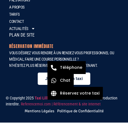
A PROPOS
TARIFS
CONTACT
ACTUALITÉS
PLAN DE SITE
RÉSERVATION IMMÉDIATE
VOUS DÉSIREZ VOUS RENDRE À UN RENDEZ-VOUS PROFESSIONNEL OU
MÉDICAL; FAIRE UNE COURSE PERSONNELLE ?
N’HÉSITEZ PLUS RÉSERVER VOTRE TAXI DÈS MAINTENANT.
Téléphone
Je réserve mon taxi
Chat
Réservez votre taxi
© Copyright 2025
Taxi Lille
– Tous droit réservés et toute reproduction
interdite.
Referencemoi.com | Référencement & site internet
Mentions Légales
Politique de Confidentialité