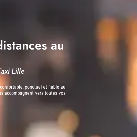
istances au
axi Lille
confortable, ponctuel et fiable au
ous accompagnent vers toutes vos